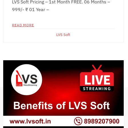
LVS Soft Pricing – 1st Month FREE. 06 Months –
999/- ₹ 01 Year –
READ MORE
LVS Soft