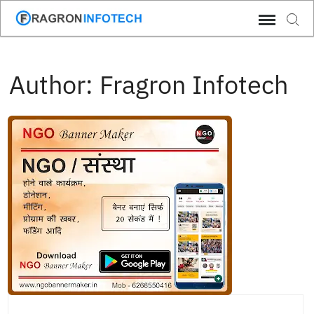
Skip
Sear
to
content
Author:
Fragron Infotech