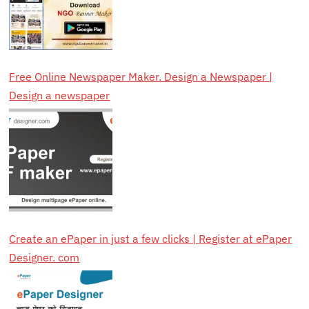
Free Online Newspaper Maker. Design a Newspaper |
Design a newspaper
Create an ePaper in just a few clicks | Register at ePaper
Designer. com