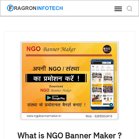
Skip
Sear
to
content
What is NGO Banner Maker ?