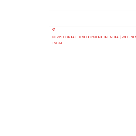
Post
NEWS PORTAL DEVELOPMENT IN INDIA | WEB N
navigation
INDIA