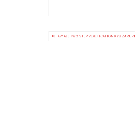
Post
GMAIL TWO STEP VERIFICATION KYU ZARURI HAI- जी
navigation